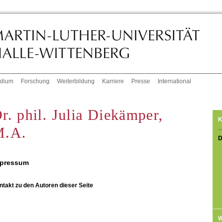
udium
Forschung
Weiterbildung
Karriere
Presse
International
r. phil. Julia Diekämper,
K
M.A.
D
pressum
ntakt zu den Autoren dieser Seite
W