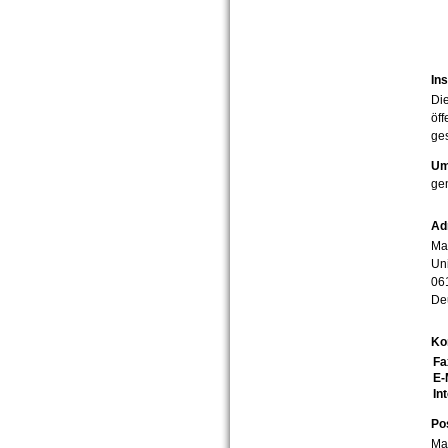
Ins
Die
öff
ges
Um
ge
Ad
Mar
Uni
06
De
Ko
Fa
E-
In
Po
Mar