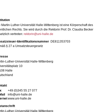
titution
 Martin-Luther-Universität Halle-Wittenberg ist eine Körperschaft des
entlichen Rechts. Sie wird durch die Rektorin Prof. Dr. Claudia Becker
etzlich vertreten:
rektorin@uni-halle.de
satzsteuer-Identifikationsnummer
DE811353703
mäß § 27 a Umsatzsteuergesetz
resse
tin-Luther-Universität Halle-Wittenberg
versitätsplatz 10
108 Halle
utschland
ntakt
x
+49 (0)345 55 27 077
Mail
info@uni-halle.de
ternet
www.uni-halle.de
stanschrift
tin-Luther-Universität Halle-Wittenberg