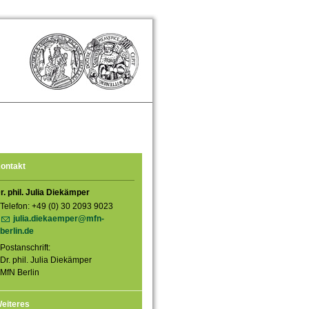
ontakt
r. phil. Julia Diekämper
Telefon: +49 (0) 30 2093 9023
julia.diekaemper@mfn-
berlin.de
Postanschrift:
Dr. phil. Julia Diekämper
MfN Berlin
eiteres