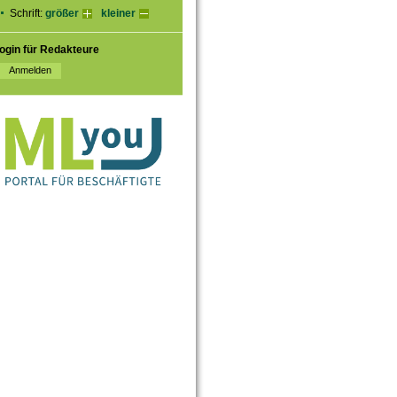
Schrift:
größer
kleiner
ogin für Redakteure