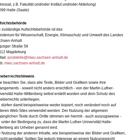
ressat, z.B. Fakultät und/oder Institut und/oder Abteilung)
099 Halle (Saale)
fsichtsbehörde
 zuständige Aufsichtsbehörde ist das
isterium für Wissenschaft, Energie, Klimaschutz und Umwelt des Landes
chsen-Anhalt
pziger Straße 58
112 Magdeburg
Mail:
poststelle@mwu.sachsen-anhalt.de
b:
mwu.sachsen-anhalt.de
heberrechtshinweis
te beachten Sie, dass alle Texte, Bilder und Grafiken sowie ihre
angements - soweit nicht anders ersichtlich - von der Martin-Luther-
versität Halle-Wittenberg selbst erstellt wurden und dem Schutz des
eberrechts unterliegen.
 dürfen damit beispielsweise weder kopiert, noch verändert noch auf
deren Web-Sites verwendet werden. Der Nutzung der allgemein
änglichen Texte durch Dritte stimmen wir hiermit - auch auszugsweise -
 unter der Bedingung zu, dass die Martin-Luther-Universität Halle-
tenberg als Urheber genannt wird.
 Nutzung der anderen Inhalte, wie beispielsweise der Bilder und Grafiken,
 nicht gestattet. Sollten Sie jedoch Interesse an einem Nutzungsrecht