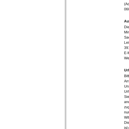
(Ad
06
Au
Die
Min
Sa
Lei
39
E-
We
Ur
Bit
Arr
Uni
Urh
Sie
an
zug
nur
Wit
Die
ist