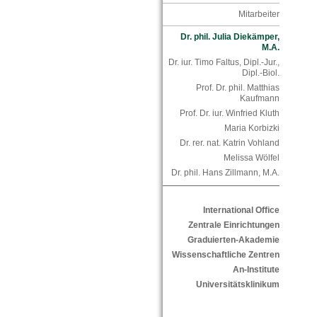
Mitarbeiter
Dr. phil. Julia Diekämper,
M.A.
Dr. iur. Timo Faltus, Dipl.-Jur.,
Dipl.-Biol.
Prof. Dr. phil. Matthias
Kaufmann
Prof. Dr. iur. Winfried Kluth
Maria Korbizki
Dr. rer. nat. Katrin Vohland
Melissa Wölfel
Dr. phil. Hans Zillmann, M.A.
International Office
Zentrale Einrichtungen
Graduierten-Akademie
Wissenschaftliche Zentren
An-Institute
Universitätsklinikum