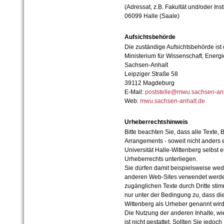
(Adressat, z.B. Fakultät und/oder Inst
06099 Halle (Saale)
Aufsichtsbehörde
Die zuständige Aufsichtsbehörde ist
Ministerium für Wissenschaft, Ener
Sachsen-Anhalt
Leipziger Straße 58
39112 Magdeburg
E-Mail:
poststelle@mwu.sachsen-anh
Web:
mwu.sachsen-anhalt.de
Urheberrechtshinweis
Bitte beachten Sie, dass alle Texte, 
Arrangements - soweit nicht anders er
Universität Halle-Wittenberg selbst 
Urheberrechts unterliegen.
Sie dürfen damit beispielsweise wed
anderen Web-Sites verwendet werde
zugänglichen Texte durch Dritte sti
nur unter der Bedingung zu, dass die
Wittenberg als Urheber genannt wird
Die Nutzung der anderen Inhalte, wie
ist nicht gestattet. Sollten Sie jedo