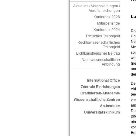
Aktuelles / Veranstaltungen /
Veröffentlichungen
La
Konferenz 2026
Mitarbeitende
Konferenz 2024
Die
Un
Ethisches Teilprojekt
Neu
Rechtswissenschaftliches
Met
Teilprojekt
so
Lichtkünstlerischer Beitrag
wer
Naturwissenschaftliche
(ne
Anbindung
and
de
International Office
Der
Zentrale Einrichtungen
Akt
Graduierten-Akademie
bee
Wissenschaftliche Zentren
ver
au
An-Institute
Dur
Universitätsklinikum
(s
ei
kön
En