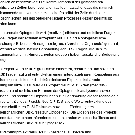
eblich weiterentwickelt. Die Kontrollierbarkeit der gentechnisch
ifizierten Zellen beruht vor allem auf der Tatsache, dass die natürlich
kommende und variable elektrische Polarität der Zelle durch den
httechnischen Teil des optogenetischen Prozesses gezielt beeinflusst
rden kann.
 neuronale Optogenetik wirft (medizin-) ethische und rechtliche Fragen
ie Fragen der sozialen Akzeptanz auf. Da für die optogenetische
schung z.B. bereits Hirnorganoide, auch "zerebrale Organoide" genannt,
wendet werden, hat die Behandlung der ELSI-Fragen, die sich im
sammenhang mit Hirnorganoiden ergeben haben, zusätzliche Bedeutung
angt.
 Projekt NeurOPTICS greift diese ethischen, rechtlichen und sozialen
SI) Fragen auf und entwickelt in einem interdisziplinären Konsortium aus
ischer, rechtlicher und lichtkünstlerischer Expertise kohärente
sungsansätze. Dazu wird das Projekt NeurOPTICS den (medizin-)
hischen und rechtlichen Rahmen der Optogenetik analysieren sowie
hische und rechtliche Empfehlungen zur Handhabung dieser Technologie
rbeiten. Ziel des Projekts NeurOPTICS ist die Weiterentwicklung des
ssenschaftlichen ELSI-Diskurses sowie die Förderung des
ellschaftlichen Diskurses zur Optogenetik. Die Ergebnisse des Projekts
nen dadurch einem informierten und rationalen wissenschaftlichen und
ellschaftlichen Diskurs zur Optogenetik.
s Verbundprojekt NeurOPTICS besteht aus Ethikern und