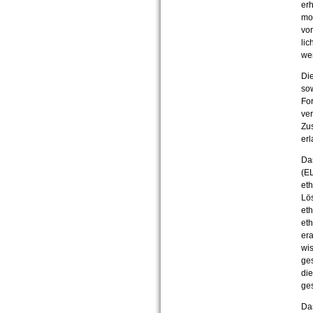
erh
mod
vor
lic
we
Die
sow
For
ver
Zu
erl
Das
(EL
eth
Lö
et
et
era
wi
ges
die
ges
Da