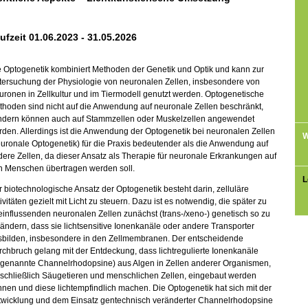
ufzeit 01.06.2023 - 31.05.2026
 Optogenetik kombiniert Methoden der Genetik und Optik und kann zur
tersuchung der Physiologie von neuronalen Zellen, insbesondere von
ronen in Zellkultur und im Tiermodell genutzt werden. Optogenetische
hoden sind nicht auf die Anwendung auf neuronale Zellen beschränkt,
ndern können auch auf Stammzellen oder Muskelzellen angewendet
den. Allerdings ist die Anwendung der Optogenetik bei neuronalen Zellen
W
uronale Optogenetik) für die Praxis bedeutender als die Anwendung auf
ere Zellen, da dieser Ansatz als Therapie für neuronale Erkrankungen auf
n Menschen übertragen werden soll.
L
 biotechnologische Ansatz der Optogenetik besteht darin, zelluläre
ivitäten gezielt mit Licht zu steuern. Dazu ist es notwendig, die später zu
influssenden neuronalen Zellen zunächst (trans-/xeno-) genetisch so zu
ändern, dass sie lichtsensitive Ionenkanäle oder andere Transporter
sbilden, insbesondere in den Zellmembranen. Der entscheidende
chbruch gelang mit der Entdeckung, dass lichtregulierte Ionenkanäle
ogenannte Channelrhodopsine) aus Algen in Zellen anderer Organismen,
nschließlich Säugetieren und menschlichen Zellen, eingebaut werden
nen und diese lichtempfindlich machen. Die Optogenetik hat sich mit der
twicklung und dem Einsatz gentechnisch veränderter Channelrhodopsine