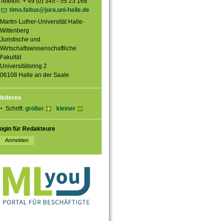
Telefon: + 49 (0) 345 - 55 23 168
timo.faltus@jura.uni-halle.de
Martin-Luther-Universität Halle-
Wittenberg
Juristische und
Wirtschaftswissenschaftliche
Fakultät
Universitätsring 2
06108 Halle an der Saale
eiteres
Schrift:
größer
kleiner
ogin für Redakteure