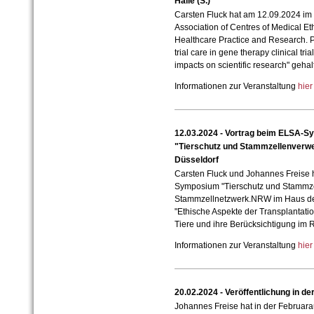
Halle (S.)
Carsten Fluck hat am 12.09.2024 i
Association of Centres of Medical Et
Healthcare Practice and Research. Po
trial care in gene therapy clinical tria
impacts on scientific research" gehal
Informationen zur Veranstaltung
hie
12.03.2024 - Vortrag beim ELSA-
"Tierschutz und Stammzellenverw
Düsseldorf
Carsten Fluck und Johannes Freise
Symposium "Tierschutz und Stammze
Stammzellnetzwerk.NRW im Haus der 
"Ethische Aspekte der Transplantati
Tiere und ihre Berücksichtigung im R
Informationen zur Veranstaltung
hie
20.02.2024 - Veröffentlichung in der
Johannes Freise hat in der Februara